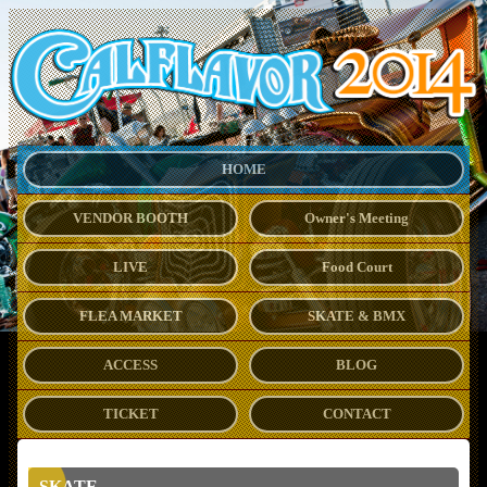
HOME
VENDOR BOOTH
Owner's Meeting
LIVE
Food Court
FLEA MARKET
SKATE & BMX
ACCESS
BLOG
TICKET
CONTACT
SKATE