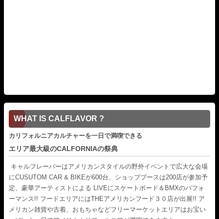
WHAT IS CALFLAVOR ?
カリフォルニアカルチャーを一日で満喫できる
エリア最大級のCALFORNIAの祭典
キャルフレーバーはアメリカンスタイルの野外イベントで広大な会場
にCUSUTOM CAR & BIKEが600台、ショップブースは200店が参加予
定、豪華アーティストによる LIVEにスケートボード＆BMXのパフォ
ーマンス!! フードエリアにはTHEアメリカンフード３０店が出展!! ア
メリカン雑貨や古着、おもちゃなどフリーマーケットエリアはお宝い