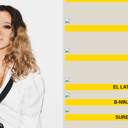
EL LA
B-NI
SUR