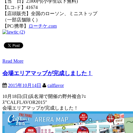
【当 日】2,000円(小学生以下無料)
【Lコ-ド】41674
【店頭販売】全国のローソン、ミニストップ
（一部店舗除く）
【PC/携帯】
ローチケ.com
Read More
会場エリアマップが完成しました！
2015年10月14日
calflavor
10月18日(日)浜名湖で開催の野外複合ﾌｪ
ｽ”CALFLAVOR2015″
会場エリアマップが完成しました！